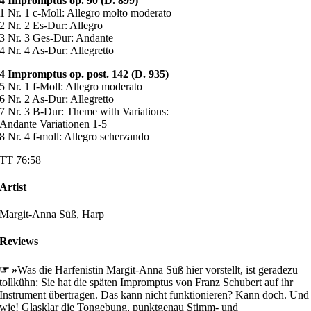
4 Impromptus op. 90 (D. 899)
1 Nr. 1 c-Moll: Allegro molto moderato
2 Nr. 2 Es-Dur: Allegro
3 Nr. 3 Ges-Dur: Andante
4 Nr. 4 As-Dur: Allegretto
4 Impromptus op. post. 142 (D. 935)
5 Nr. 1 f-Moll: Allegro moderato
6 Nr. 2 As-Dur: Allegretto
7 Nr. 3 B-Dur: Theme with Variations:
Andante Variationen 1-5
8 Nr. 4 f-moll: Allegro scherzando
TT 76:58
Artist
Margit-Anna Süß, Harp
Reviews
☞ »
Was die Harfenistin Margit-Anna Süß hier vorstellt, ist geradezu
tollkühn: Sie hat die späten Impromptus von Franz Schubert auf ihr
Instrument übertragen. Das kann nicht funktionieren? Kann doch. Und
wie! Glasklar die Tongebung, punktgenau Stimm- und