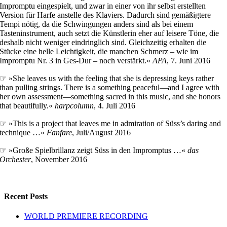
Impromptu eingespielt, und zwar in einer von ihr selbst erstellten
Version für Harfe anstelle des Klaviers. Dadurch sind gemäßigtere
Tempi nötig, da die Schwingungen anders sind als bei einem
Tasteninstrument, auch setzt die Künstlerin eher auf leisere Töne, die
deshalb nicht weniger eindringlich sind. Gleichzeitig erhalten die
Stücke eine helle Leichtigkeit, die manchen Schmerz – wie im
Impromptu Nr. 3 in Ges-Dur – noch verstärkt.«
APA
, 7. Juni 2016
☞ »She leaves us with the feeling that she is depressing keys rather
than pulling strings. There is a something peaceful—and I agree with
her own assessment—something sacred in this music, and she honors
that beautifully.«
harpcolumn
, 4. Juli 2016
☞ »This is a project that leaves me in admiration of Süss’s daring and
technique …«
Fanfare
, Juli/August 2016
☞ »Große Spielbrillanz zeigt Süss in den Impromptus …«
das
Orchester
, November 2016
Recent Posts
WORLD PREMIERE RECORDING