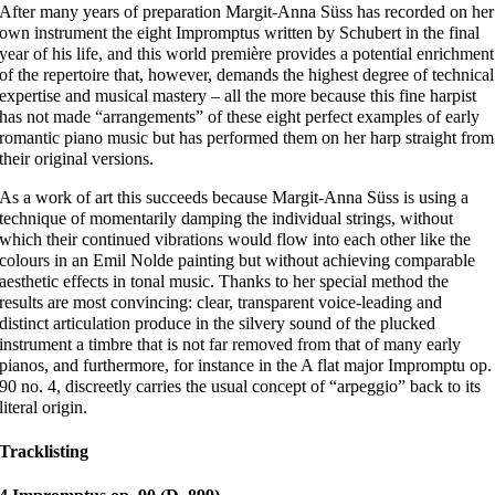
After many years of preparation Margit-Anna Süss has recorded on her
own instrument the eight Impromptus written by Schubert in the final
year of his life, and this world première provides a potential enrichment
of the repertoire that, however, demands the highest degree of technical
expertise and musical mastery – all the more because this fine harpist
has not made “arrangements” of these eight perfect examples of early
romantic piano music but has performed them on her harp straight from
their original versions.
As a work of art this succeeds because Margit-Anna Süss is using a
technique of momentarily damping the individual strings, without
which their continued vibrations would flow into each other like the
colours in an Emil Nolde painting but without achieving comparable
aesthetic effects in tonal music. Thanks to her special method the
results are most convincing: clear, transparent voice-leading and
distinct articulation produce in the silvery sound of the plucked
instrument a timbre that is not far removed from that of many early
pianos, and furthermore, for instance in the A flat major Impromptu op.
90 no. 4, discreetly carries the usual concept of “arpeggio” back to its
literal origin.
Tracklisting