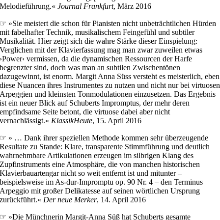
Melodieführung.«
Journal Frankfurt
, März 2016
☞ »Sie meistert die schon für Pianisten nicht unbeträchtlichen Hürden
mit fabelhafter Technik, musikalischem Feingefühl und subtiler
Musikalität. Hier zeigt sich die wahre Stärke dieser Einspielung:
Verglichen mit der Klavierfassung mag man zwar zuweilen etwas
›Power‹ vermissen, da die dynamischen Ressourcen der Harfe
begrenzter sind, doch was man an subtilen Zwischentönen
dazugewinnt, ist enorm. Margit Anna Süss versteht es meisterlich, eben
diese Nuancen ihres Instrumentes zu nutzen und nicht nur bei virtuose
Arpeggien und kleinsten Tonmodulationen einzusetzen. Das Ergebnis
ist ein neuer Blick auf Schuberts Impromptus, der mehr deren
empfindsame Seite betont, die virtuose dabei aber nicht
vernachlässigt.«
KlassikHeute
, 15. April 2016
☞ » … Dank ihrer speziellen Methode kommen sehr überzeugende
Resultate zu Stande: Klare, transparente Stimmführung und deutlich
wahrnehmbare Artikulationen erzeugen im silbrigen Klang des
Zupfinstruments eine Atmosphäre, die von manchen historischen
Klavierbauartengar nicht so weit entfernt ist und mitunter –
beispielsweise im As-dur-Impromptu op. 90 Nr. 4 – den Terminus
Arpeggio mit großer Delikatesse auf seinen wörtlichen Ursprung
zurückführt.«
Der neue Merker
, 14. April 2016
☞ »Die Münchnerin Margit-Anna Süß hat Schuberts gesamte