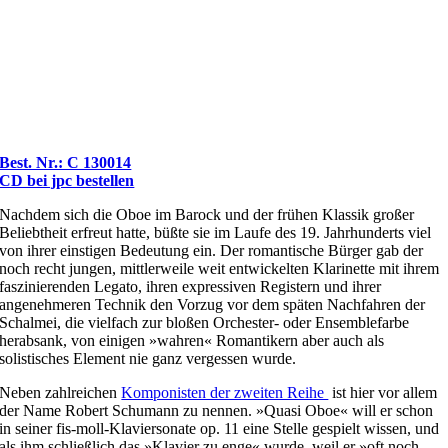
Best. Nr.: C 130014
CD bei jpc bestellen
Nachdem sich die Oboe im Barock und der frühen Klassik großer
Beliebtheit erfreut hatte, büßte sie im Laufe des 19. Jahrhunderts viel
von ihrer einstigen Bedeutung ein. Der romantische Bürger gab der
noch recht jungen, mittlerweile weit entwickelten Klarinette mit ihrem
faszinierenden Legato, ihren expressiven Registern und ihrer
angenehmeren Technik den Vorzug vor dem späten Nachfahren der
Schalmei, die vielfach zur bloßen Orchester- oder Ensemblefarbe
herabsank, von einigen »wahren« Romantikern aber auch als
solistisches Element nie ganz vergessen wurde.
Neben zahlreichen
Komponisten der zweiten Reihe
ist hier vor allem
der Name Robert Schumann zu nennen. »Quasi Oboe« will er schon
in seiner fis-moll-Klaviersonate op. 11 eine Stelle gespielt wissen, und
als ihm schließlich das »Klavier zu enge« wurde, weil er »oft noch