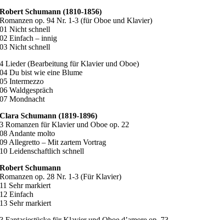
Robert Schumann (1810-1856)
Romanzen op. 94 Nr. 1-3 (für Oboe und Klavier)
01 Nicht schnell
02 Einfach – innig
03 Nicht schnell
4 Lieder (Bearbeitung für Klavier und Oboe)
04 Du bist wie eine Blume
05 Intermezzo
06 Waldgespräch
07 Mondnacht
Clara Schumann (1819-1896)
3 Romanzen für Klavier und Oboe op. 22
08 Andante molto
09 Allegretto – Mit zartem Vortrag
10 Leidenschaftlich schnell
Robert Schumann
Romanzen op. 28 Nr. 1-3 (Für Klavier)
11 Sehr markiert
12 Einfach
13 Sehr markiert
3 Fantasiestücke für Klavier und Oboe d’amore op. 73