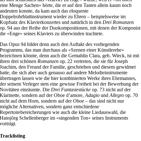
eine Menge Sachen« hörte, die er auf den Tasten allein kaum noch
andeuten konnte, da kam auch das eloquente
Doppelrohrblattinstrument wieder zu Ehren – beispielsweise im
Kopfsatz des Klavierkonzertes und natürlich in den
Drei Romanzen
op. 94 aus der Reihe der Duokompositionen, mit denen der Komponist
die »Enge« seines Klaviers zu überwinden trachtete.
Das Opus 94 bildet denn auch den Auftakt des vorliegenden
Programms, das man durchaus als »Szenen einer Künstlerehe«
bezeichnen könnte, denn auch die Gemahlin Clara, geb. Wieck, ist mit
ihren drei schönen
Romanzen
op. 22 vertreten, die sie für Joseph
Joachim, den Freund der Familie, geschrieben und diesem gewidmet
hatte, die sich aber auch genauso auf andere Melodieinstrumente
übertragen lassen wie die hier kombinierten Werke ihres Ehemannes,
der seinem Verleger stets eine gewisse Freiheit bei der Bewerbung der
Novitäten einräumte. Die
Drei Fantasiestücke
op. 73 nicht auf der
Klarinette, sondern auf der Oboe d’amore,
Adagio
und
Allegro
op. 70
nicht auf dem Horn, sondern auf der Oboe – das sind nicht nur
mögliche Alternativen, sondern ganz entschiedene
Repertoirebereicherungen wie auch die kleine Liedauswahl, die
Hansjörg Schellenberger im »singenden Ton« seines Instruments
vorträgt.
Tracklisting