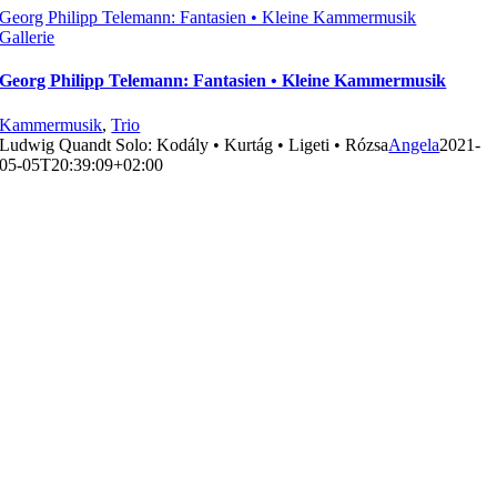
Georg Philipp Telemann: Fantasien • Kleine Kammermusik
Gallerie
Georg Philipp Telemann: Fantasien • Kleine Kammermusik
Kammermusik
,
Trio
Ludwig Quandt Solo: Kodály • Kurtág • Ligeti • Rózsa
Angela
2021-
05-05T20:39:09+02:00