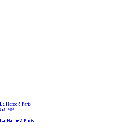
La Harpe à Paris
Gallerie
La Harpe à Paris