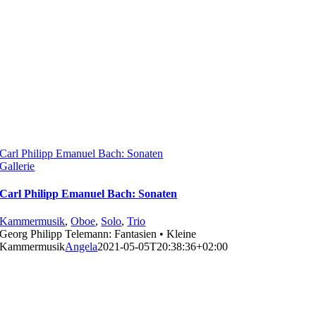
Carl Philipp Emanuel Bach: Sonaten
Gallerie
Carl Philipp Emanuel Bach: Sonaten
Kammermusik
,
Oboe
,
Solo
,
Trio
Georg Philipp Telemann: Fantasien • Kleine
Kammermusik
Angela
2021-05-05T20:38:36+02:00