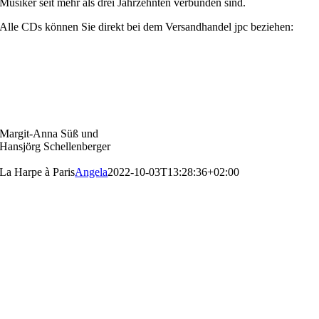
Musiker seit mehr als drei Jahrzehnten verbunden sind.
Alle CDs können Sie direkt bei dem Versandhandel jpc beziehen:
Margit-Anna Süß und
Hansjörg Schellenberger
La Harpe à Paris
Angela
2022-10-03T13:28:36+02:00