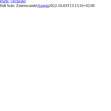
Harfe
,
Orchester
Süß Solo: Zeitenwandel
Angela
2022-10-03T13:13:16+02:00