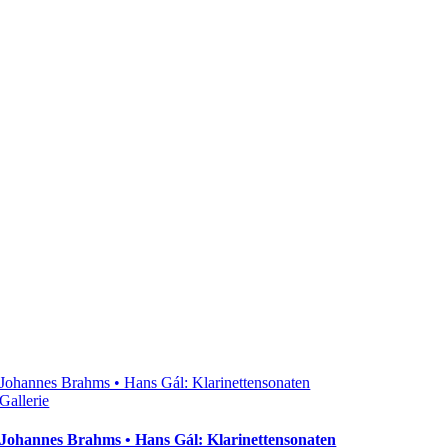
Johannes Brahms • Hans Gál: Klarinettensonaten
Gallerie
Johannes Brahms • Hans Gál: Klarinettensonaten