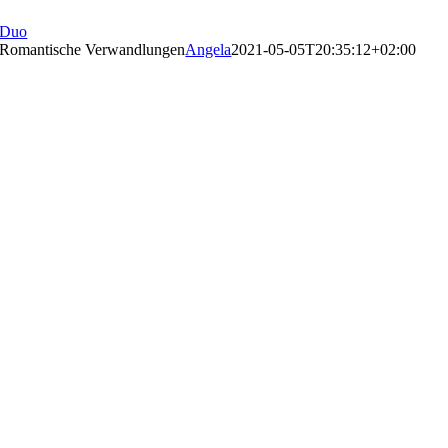
Duo
Romantische Verwandlungen
Angela
2021-05-05T20:35:12+02:00