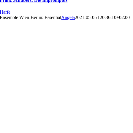
Franz Schubert: Die Impromptus
Harfe
Ensemble Wien-Berlin: Essential
Angela
2021-05-05T20:36:10+02:00