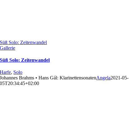
Süß Solo: Zeitenwandel
Gallerie
Süß Solo: Zeitenwandel
Harfe
,
Solo
Johannes Brahms • Hans Gál: Klarinettensonaten
Angela
2021-05-
05T20:34:45+02:00