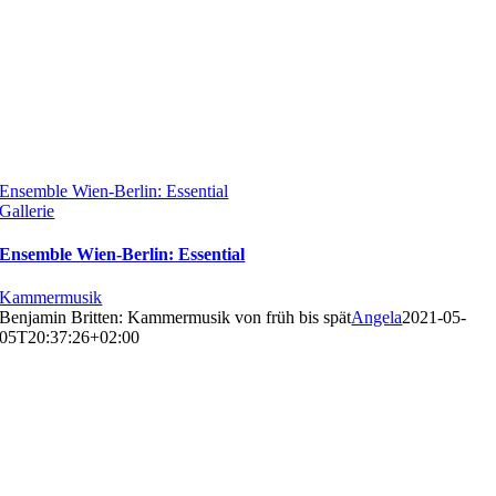
Ensemble Wien-Berlin: Essential
Gallerie
Ensemble Wien-Berlin: Essential
Kammermusik
Benjamin Britten: Kammermusik von früh bis spät
Angela
2021-05-
05T20:37:26+02:00