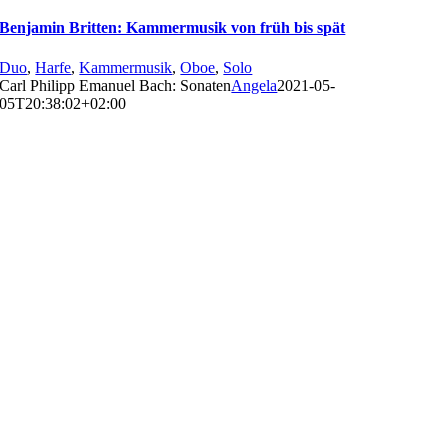
Benjamin Britten: Kammermusik von früh bis spät
Duo
,
Harfe
,
Kammermusik
,
Oboe
,
Solo
Carl Philipp Emanuel Bach: Sonaten
Angela
2021-05-
05T20:38:02+02:00