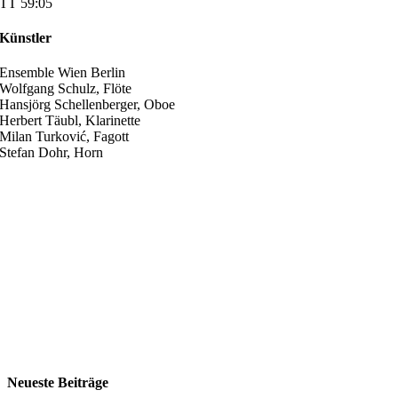
TT 59:05
Künstler
Ensemble Wien Berlin
Wolfgang Schulz, Flöte
Hansjörg Schellenberger, Oboe
Herbert Täubl, Klarinette
Milan Turković, Fagott
Stefan Dohr, Horn
Neueste Beiträge