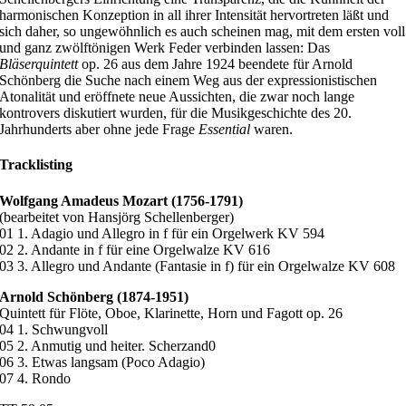
harmonischen Konzeption in all ihrer Intensität hervortreten läßt und
sich daher, so ungewöhnlich es auch scheinen mag, mit dem ersten voll
und ganz zwölftönigen Werk Feder verbinden lassen: Das
Bläserquintett
op. 26 aus dem Jahre 1924 beendete für Arnold
Schönberg die Suche nach einem Weg aus der expressionistischen
Atonalität und eröffnete neue Aussichten, die zwar noch lange
kontrovers diskutiert wurden, für die Musikgeschichte des 20.
Jahrhunderts aber ohne jede Frage
Essential
waren.
Tracklisting
Wolfgang Amadeus Mozart (1756-1791)
(bearbeitet von Hansjörg Schellenberger)
01 1. Adagio und Allegro in f für ein Orgelwerk KV 594
02 2. Andante in f für eine Orgelwalze KV 616
03 3. Allegro und Andante (Fantasie in f) für ein Orgelwalze KV 608
Arnold Schönberg (1874-1951)
Quintett für Flöte, Oboe, Klarinette, Horn und Fagott op. 26
04 1. Schwungvoll
05 2. Anmutig und heiter. Scherzand0
06 3. Etwas langsam (Poco Adagio)
07 4. Rondo