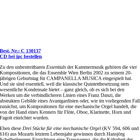
Best. Nr.: C 130137
CD bei jpc bestellen
Zu den unbestreitbaren
Essentials
der Kammermusik gehören die vier
Kompositionen, die das Ensemble Wien Berlin 2002 zu seinem 20-
jährigen Geburtstag für CAMPANELLA MUSICA eingespielt hat.
Und sie sind essentiell, weil die klassische Quintettbesetzung stets
wesentliche Kondensate bietet – ganz gleich, ob es sich bei den
Werken um die verbindlicheren Linien eines Franz Danzi, die
abstrakten Gebilde eines Avantgardisten oder, wie im vorliegenden Fall
zunächst, um Kompositionen für eine mechanische Orgel handelt, die
von der Hand eines Kenners für Flöte, Oboe, Klarinette, Horn und
Fagott einrichtet wurden.
Eben diese
Drei Stücke für eine mechanische Orgel
(KV 594, 606 und
616) aus Mozarts letztem Lebensjahr gewinnen durch Hansjörg
Schellenbergers Einrichtung eine Transparenz, die die Kühnheit der